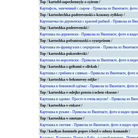
Top / kartofel-zapechennyiy-s-syirom /
Картофель, запеченный с сыром - Приколы из Вконтакте, фото
Top / kartoshechka-poderevenski-s-krasnoy-ryibkoy /
Картошечка по-деревенски с красной рыбкой - Приколы из Вко
Top / kartoshka-poderevenski /
Картошка по-деревенски - Приколы из Вконтакте, фото и виде
Top / kartoshka-pofrantsuzski-s-syurprizom /
Картошка по-французски с сюрпризом - Приколы из Вконтакте
Top / kartoshka-pokorolevski /
Картошка по-королевски - Приколы из Вконтакте, фото и виде
Top / kartoshka-s-gribami-v-slivkah /
Картошка с грибами в сливках - Приколы из Вконтакте, фото 
Top / kartoshka-v-bekonovoy-odjke /
Картошка в беконовой одёжке - Приколы из Вконтакте, фото и
Top / kartoshka-v-odejke-prosto-i-ochen-vkusno /
Картошка в одежке. Просто и очень вкусно! - Приколы из Вкон
Top / kartoshka-v-rukave /
Картошка в рукаве - Приколы из Вконтакте, фото и видео при
Top / kartoshka-v-smetane /
Картошка в сметане - Приколы из Вконтакте, фото и видео пр
Top / kasilyas-hummels-popov-i-beyl-v-odnoy-komande /
Касильяс, Хуммельс, Попов и Бэйл - в одной команде - Прикол