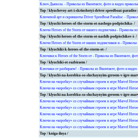
Ключ Дьявола. - Приколы из Вконтакте, фото и видео приколы
Top / klyuchevoy-art-i-skrinshotyi-driver-speedboat-paradise 
Ключевой арт и скриншоты Driver Speedboat Paradise. - Прико
Top / klyuchi-heroes-of-the-storm-ot-nashego-podpischika- /
Ключи Heroes of the Storm от нашего подписчика - Приколы из
Top / klyuchi-heroes-of-the-storm-ot-nashih-podpischikov-i- /
Ключи Heroes of the Storm от наших подписчиков и - Приколы 
Top / klyuchiki-k-heroes-of-the-storm-ot- /
Ключики к Heroes of the Storm от - Приколы из Вконтакте, фо
Top / klyuchiki-ot-razbiraem /
Ключики от разбираем! - Приколы из Вконтакте, фото и видео
Top / klyuchi-na-korobku-so-sluchaynyim-geroem-v-igre-marv
Ключи на «коробку» со случайным героем в игре Marvel Heroe
Ключи на «коробку» со случайным героем в игре Marvel Heroe
Top / klyuchi-na-korobku-so-sluchaynyim-geroem-v-igre-marv
Ключи на «коробку» со случайным героем в игре Marvel Heroe
Ключи на «коробку» со случайным героем в игре Marvel Heroe
Ключи на «коробку» со случайным героем в игре Marvel Heroe
Ключи на «коробку» со случайным героем в игре Marvel Heroe
Ключи на «коробку» со случайным героем в игре Marvel Heroe
Top / kniga-ilaya /