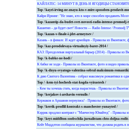
КАЙЛАТЕС: 14 МИНУТ В ДЕНЬ И ЯГОДИЦЫ СТАНОВЯТСЯ ИД
Top / kayri-irving-ne-znayu-kto-v-mire-sposoben-prodavit-mo
Кайри Ирвинг: "Не знаю, кто в мире способен продавить Мозг
Top / kazantip-da-budet-svet-novosti-radio-intense-promodj-tv
Каzантип – да будет свет! Новости — Radio Intense / Promodj
Top / kazan-v-finale-i-jdet-armeytsev /
Казань – в финале. И ждет армейцев - Приколы из Вконтакте, 
Top / kaz-preodolevaya-virtualnyiy-barer-2014 /
КАЗ: Преодолевая виртуальный барьер (2014) - Приколы из Вк
Top / k-babke-ne-hodi /
К бабке не ходи - Приколы из Вконтакте, фото и видео прикол
Top / k-dnyu-svyatogo-valentina-sobral-maksimum-romantiki
К дню Святого Валентина - собрал максимум романтики в одно
Top / -kem-tyi-hochesh-stat-kogda-vyirastesh /
– Кем ты хочешь стать, когда вырастешь - Приколы из Вконтак
Top / kerjakov-i-arshavin-vernulis /
Кержаков и Аршавин вернулись! - Приколы из Вконтакте, фото
Top / kerrik-prodlil-kontrakt-s-manchester-yunayted /
Кэррик продлил контракт с "Манчестер Юнайтед" - Приколы из
Top / keyt-middlton-soobschila-jurnalistam-chto-doljna-rodit-v
Кейт Миддлтон сообщила журналистам, что должна родить в пе