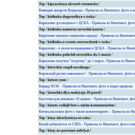
Top / kipyaschaya-akvarel-votsmusha /
Кипящая акварель Воцмуша - Приколы из Вконтакте, фото и в
Top / kirilenko-dogovorilsya-s-tsska /
Кириленко договорился с ЦСКА - Приколы из Вконтакте, фото
Top / kirilenko-nameren-zavershit-kareru /
Кириленко намерен завершить карьеру - Приколы из Вконтакте
Top / kirilenko-o-svoem-vozvraschenii-v-tsska /
Кириленко - о своем возвращении в ЦСКА - Приколы из Вконт
Top / kirilenko-poluchil-otsrochku-do-1-marta /
Кириленко получил "отсрочку" до 1 марта - Приколы из Вконт
Top / kirovskiy-raspil-navalnogo /
Кировский распил навального! - Приколы из Вконтакте, фото 
Top / kirtser-yum /
Кирцер Ю.М. - Приколы из Вконтакте, фото и видео приколы
Top / kistochki-dlya-makiyaja-10-pravil /
Кисточки для макияжа: 10 правил - Приколы из Вконтакте, фо
Top / kitaets-vyilojil-foto-s-takim-kommentariem /
Китаец выложил фото с таким комментарием: - Приколы из Вк
Top / kitay-izbavlyaetsya-ot-ssha /
Китай избавляется от США - Приколы из Вконтакте, фото и в
Top / kitay-ne-perestaet-udivlyat /