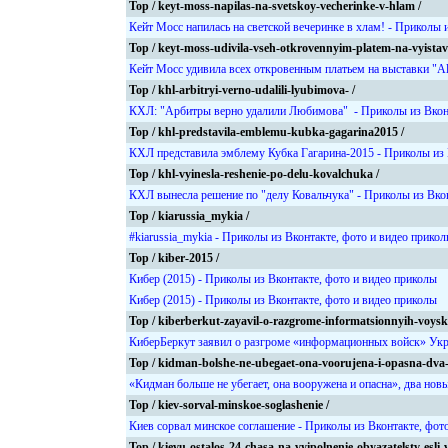
Top / keyt-moss-napilas-na-svetskoy-vecherinke-v-hlam /
Кейт Мосс напилась на светской вечеринке в хлам! - Приколы 
Top / keyt-moss-udivila-vseh-otkrovennyim-platem-na-vyistav
Кейт Мосс удивила всех откровенным платьем на выставки "Al
Top / khl-arbitryi-verno-udalili-lyubimova- /
КХЛ: "Арбитры верно удалили Любимова" - Приколы из Вконт
Top / khl-predstavila-emblemu-kubka-gagarina2015 /
КХЛ представила эмблему Кубка Гагарина-2015 - Приколы из 
Top / khl-vyinesla-reshenie-po-delu-kovalchuka /
КХЛ вынесла решение по "делу Ковальчука" - Приколы из Вкон
Top / kiarussia_mykia /
#kiarussia_mykia - Приколы из Вконтакте, фото и видео прико
Top / kiber-2015 /
Кибер (2015) - Приколы из Вконтакте, фото и видео приколы
Кибер (2015) - Приколы из Вконтакте, фото и видео приколы
Top / kiberberkut-zayavil-o-razgrome-informatsionnyih-voysk
КиберБеркут заявил о разгроме «информационных войск» Укра
Top / kidman-bolshe-ne-ubegaet-ona-voorujena-i-opasna-dva-n
«Кидман больше не убегает, она вооружена и опасна», два нов
Top / kiev-sorval-minskoe-soglashenie /
Киев сорвал минское соглашение - Приколы из Вконтакте, фот
Top / kievu-ostalos-24-chasa-na-vyipolnenie-obyazatelstv-esli