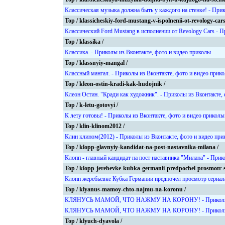
Классическая музыка должна быть у каждого на стенке! - Прик
Top / klassicheskiy-ford-mustang-v-ispolnenii-ot-revology-cars
Классический Ford Mustang в исполнении от Revology Cars - П
Top / klassika /
Классика. - Приколы из Вконтакте, фото и видео приколы
Top / klassnyiy-mangal /
Классный мангал. - Приколы из Вконтакте, фото и видео прик
Top / kleon-ostin-kradi-kak-hudojnik /
Клеон Остин. "Кради как художник". - Приколы из Вконтакте,
Top / k-letu-gotovyi /
К лету готовы! - Приколы из Вконтакте, фото и видео приколы
Top / klin-klinom2012 /
Клин клином(2012) - Приколы из Вконтакте, фото и видео при
Top / klopp-glavnyiy-kandidat-na-post-nastavnika-milana /
Клопп - главный кандидат на пост наставника "Милана" - Прик
Top / klopp-jerebevke-kubka-germanii-predpochel-prosmotr-se
Клопп жеребьевке Кубка Германии предпочел просмотр сериала
Top / klyanus-mamoy-chto-najmu-na-koronu /
КЛЯНУСЬ МАМОЙ, ЧТО НАЖМУ НА КОРОНУ! - Приколы из 
КЛЯНУСЬ МАМОЙ, ЧТО НАЖМУ НА КОРОНУ! - Приколы из 
Top / klyuch-dyavola /