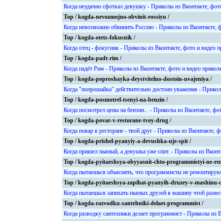
Когда неудачно сфоткал девушку - Приколы из Вконтакте, фот
Top / kogda-nevozmojno-obvinit-rossiyu /
Когда невозможно обвинить Россию - Приколы из Вконтакте, 
Top / kogda-otets-fokusnik /
Когда отец - фокусник - Приколы из Вконтакте, фото и видео 
Top / kogda-padt-rim /
Когда падёт Рим - Приколы из Вконтакте, фото и видео прикол
Top / kogda-poproshayka-deystvitelno-dostoin-uvajeniya /
Когда "попрошайка" действительно достоин уважения - Прикол
Top / kogda-posmotrel-tsenyi-na-benzin /
Когда посмотрел цены на бензин... - Приколы из Вконтакте, фо
Top / kogda-povar-v-restorane-tvoy-drug /
Когда повар в ресторане - твой друг - Приколы из Вконтакте, 
Top / kogda-prishel-pyanyiy-a-devushka-uje-spit /
Когда пришел пьяный, а девушка уже спит. - Приколы из Вконт
Top / kogda-pyitaeshsya-obyyasnit-chto-programmistyi-ne-remo
Когда пытаешься объяснить, что программисты не ремонтируют
Top / kogda-pyitaeshsya-zapihat-pyanyih-druzey-v-mashinu-
Когда пытаешься запихать пьяных друзей в машину чтоб разве
Top / kogda-razvodku-santehniki-delaet-programmist /
Когда разводку сантехники делает программист - Приколы из 