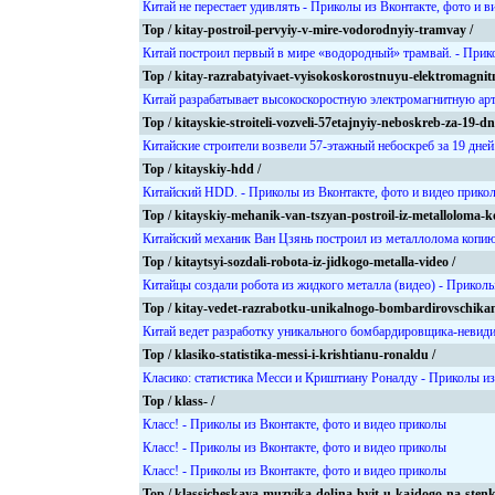
Китай не перестает удивлять - Приколы из Вконтакте, фото и 
Top / kitay-postroil-pervyiy-v-mire-vodorodnyiy-tramvay /
Китай построил первый в мире «водородный» трамвай. - Прико
Top / kitay-razrabatyivaet-vyisokoskorostnuyu-elektromagni
Китай разрабатывает высокоскоростную электромагнитную арт
Top / kitayskie-stroiteli-vozveli-57etajnyiy-neboskreb-za-19-dn
Китайские строители возвели 57-этажный небоскреб за 19 дней
Top / kitayskiy-hdd /
Китайский HDD. - Приколы из Вконтакте, фото и видео прико
Top / kitayskiy-mehanik-van-tszyan-postroil-iz-metalloloma-k
Китайский механик Ван Цзянь построил из металлолома копию 
Top / kitaytsyi-sozdali-robota-iz-jidkogo-metalla-video /
Китайцы создали робота из жидкого металла (видео) - Приколы
Top / kitay-vedet-razrabotku-unikalnogo-bombardirovschikan
Китай ведет разработку уникального бомбардировщика-невиди
Top / klasiko-statistika-messi-i-krishtianu-ronaldu /
Класико: статистика Месси и Криштиану Роналду - Приколы из
Top / klass- /
Класс! - Приколы из Вконтакте, фото и видео приколы
Класс! - Приколы из Вконтакте, фото и видео приколы
Класс! - Приколы из Вконтакте, фото и видео приколы
Top / klassicheskaya-muzyika-doljna-byit-u-kajdogo-na-stenke