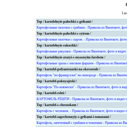
Las
Top / kartofelnyie-palochki-s-gribami /
Картофельные палочки с грибами - Приколы из Вконтакте, фот
Top / kartofelnyie-palochki-s-syirom /
Картофельные палочки с сыром. - Приколы из Вконтакте, фото
Top / kartofelnyie-rakushki /
Картофельные ракушки - Приколы из Вконтакте, фото и видео
Top / kartofelnyie-zrazyi-s-myasnyim-farshem /
Картофельные зразы с мясным фаршем - Приколы из Вконтакт
Top / kartofel-pofrantsuzski-na-skovorode /
Картофель "по-французски" на сковороде - Приколы из Вконта
Top / kartofel-poknyajeski /
Картофель "По-княжески" - Приколы из Вконтакте, фото и ви
Top / kartofel-rshti /
КАРТОФЕЛЬ РЁШТИ - Приколы из Вконтакте, фото и видео 
Top / kartofel-s-chesnokom /
Картофель с чесноком. - Приколы из Вконтакте, фото и видео 
Top / kartofel-zapechennyiy-s-gribami-i-tomatami /
Картофель, запеченный с грибами и томатами - Приколы из Вк