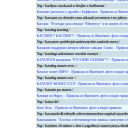
Top / kasilyas-rasskazal-o-drujbe-s-buffonom /
Касильяс рассказал о дружбе с Буффоном - Приколы из Вконта
Top / kassano-ya-chetyire-raza-otkazal-yuventusu-i-ne-jaleyu-
Кассано: "Я четыре раза отказал "Ювентусу" и не жалею об эт
Top / kasting-kasting /
КАСТИНГ!! КАСТИНГ!! - Приколы из Вконтакте, фото и вид
Top / kasyanov-podderjal-antirossiyskie-sanktsii-snova /
Касьянов поддержал антироссийские санкции. Снова. - Прикол
Top / katalogi-auktsionov-russkie-sezonyi- /
КАТАЛОГИ аукционов "РУССКИЕ СЕЗОНЫ"!!! - Приколы из В
Top / katalog-monet-evro- /
Каталог монет ЕВРО! - Приколы из Вконтакте, фото и видео 
Top / katalog-monet-sssr- /
КАТАЛОГ МОНЕТ СССР - Приколы из Вконтакте, фото и вид
Top / katanie-po-marsu /
Катание по Марсу. - Приколы из Вконтакте, фото и видео прик
Top / katya-lel /
Катя Лель: - Приколы из Вконтакте, фото и видео приколы
Top / kavazashvili-tolstyih-sobstvennoruchno-napisal-zayavle
Кавазашвили: "Толстых собственноручно написал заявление в 
Top / kaylates-14-minut-v-den-i-yagoditsyi-stanovyatsya-ideal