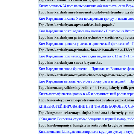
Киеву осталось 24 часа на выполнение обязательств, если Вер
Top / kim-kardashyan-i-kane-uest-posledovali-trendu-i-vzyali
Ким Кардашьян и Канье Уэст последовали трэнду, и взяли свое
Top / kim-kardashyan-opyat-odelas-kak-popalo /
Ким Кардашьян опять оделась как попало! - Приколы из Вконт
Top / kim-kardashyan-prinyala-uchastie-v-eroticheskoy-fotoses
Ким Кардашьян приняла участие в эротической фотосессии! - 
Top / kim-kardashyan-priznalas-chto-sidit-na-dietah-s-13-let /
Ким Кардашьян призналась, что сидит на диетах с 13 лет! - Пр
Top / kim-kardashyan-snova-bryunetka /
Ким Кардашьян снова брюнетка! - Приколы из Вконтакте, фот
Top / kim-kardashyan-zayavila-chto-moet-golovu-raz-v-pyat-d
Ким Кардашьян заявила, что моет голову раз в пять дней! - П
Top / kinematograficheskiy-rolik-v-4k-i-vstupitelnyiy-rolik-p
Кинематографический ролик в 4К и вступительный ролик пере
Top / kinezioteypirovanie-pri-travme-bokovyih-svyazok-kolen
КИНЕЗИОТЕЙПИРОВАНИЕ ПРИ ТРАВМЕ БОКОВЫХ СВЯЗОК К
Top / kingsman-sekretnaya-slujba-bondiana-i-chernyiy-yumor-
«Kingsman: Секретная служба»: бондиана и черный юмор, взбол
Top / kinokompaniya-lionsgate-investirovala-krugluyu-summu-v
Кинокомпания Lionsgate инвестировала круглую сумму в студию