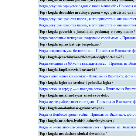
Когда девушка паркуется рядом с твоей машиной: - Приколы и
Top / kogda-devushke-nravitsya-paren-v-ego-prisutstvii-ona-na
Когда девушке нравится парень, в его присутствии она начитае
Когда девушке нравится парень, в его присутствии она начитае
Top / kogda-govorish-o-jenschinah-podumay-o-svoey-mame /
Когда говоришь о женщинах, подумай о своей маме. - Приколы
Top / kogda-ispravlyat-uje-bespolezno /
Когда исправлять уже бесполезно... - Приколы из Вконтакте, ф
Top / kogda-jenschinyi-za-60-hotyat-vyiglyadet-na-25 /
Когда женщины за 60 хотят выглядеть на 25 - Приколы из Вкон
Top / kogda-kupil-novyie-krossovki /
Когда купил новые кроссовки: - Приколы из Вконтакте, фото и
Top / kogda-legko-na-serdtse-i-pohodka-legka /
Когда легко на сердце — и походка легка. - Приколы из Вконта
Top / kogda-merchendayzer-znaet-svoe-delo /
Когда мерчендайзер знает свое дело - Приколы из Вконтакте, 
Top / kogda-na-donbasse-gryanet-voyna /
Когда на Донбассе грянет война - Приколы из Вконтакте, фото
Top / kogda-ne-ochen-lyubish-solnechnyiy-svet /
Когда не очень любишь солнечный свет - Приколы из Вконтакт
Top / kogda-neudachno-sfotkal-devushku /