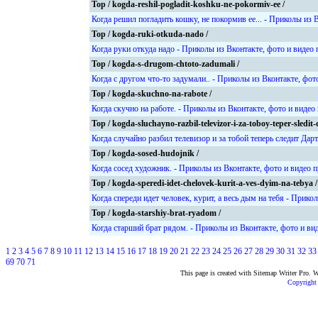
Top / kogda-reshil-pogladit-koshku-ne-pokormiv-ee /
Когда решил погладить кошку, не покормив ее... - Приколы из 
Top / kogda-ruki-otkuda-nado /
Когда руки откуда надо - Приколы из Вконтакте, фото и видео
Top / kogda-s-drugom-chtoto-zadumali /
Когда с другом что-то задумали.. - Приколы из Вконтакте, фот
Top / kogda-skuchno-na-rabote /
Когда скучно на работе. - Приколы из Вконтакте, фото и видео
Top / kogda-sluchayno-razbil-televizor-i-za-toboy-teper-sledit-
Когда случайно разбил телевизор и за тобой теперь следит Дар
Top / kogda-sosed-hudojnik /
Когда сосед художник. - Приколы из Вконтакте, фото и видео 
Top / kogda-speredi-idet-chelovek-kurit-a-ves-dyim-na-tebya /
Когда спереди идет человек, курит, а весь дым на тебя - Прико
Top / kogda-starshiy-brat-ryadom /
Когда старший брат рядом. - Приколы из Вконтакте, фото и ви
1
2
3
4
5
6
7
8
9
10
11
12
13
14
15
16
17
18
19
20
21
22
23
24
25
26
27
28
29
30
31
32
33
69
70
71
This page is created with Sitemap Writer Pro.
Copyright