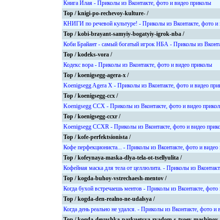
Книга Илая - Приколы из Вконтакте, фото и видео приколы
Top / knigi-po-rechevoy-kulture- /
КНИГИ по речевой культуре! - Приколы из Вконтакте, фото и
Top / kobi-brayant-samyiy-bogatyiy-igrok-nba /
Коби Брайант - самый богатый игрок НБА - Приколы из Вконта
Top / kodeks-vora /
Кодекс вора - Приколы из Вконтакте, фото и видео приколы
Top / koenigsegg-agera-x /
Koenigsegg Agera X - Приколы из Вконтакте, фото и видео пр
Top / koenigsegg-ccx /
Koenigsegg CCX - Приколы из Вконтакте, фото и видео прико
Top / koenigsegg-ccxr /
Koenigsegg CCXR - Приколы из Вконтакте, фото и видео прик
Top / kofe-perfektsionista /
Кофе перфекциониста... - Приколы из Вконтакте, фото и видео
Top / kofeynaya-maska-dlya-tela-ot-tsellyulita /
Кофейная маска для тела от целлюлита. - Приколы из Вконтакт
Top / kogda-buhoy-vstrechaesh-mentov /
Когда бухой встречаешь ментов - Приколы из Вконтакте, фото
Top / kogda-den-realno-ne-udalsya /
Когда день реально не удался. - Приколы из Вконтакте, фото и
Top / kogda-devushka-parkuetsya-ryadom-s-tvoey-mashinoy 