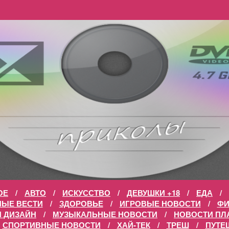
ОЕ
/
АВТО
/
ИСКУССТВО
/
ДЕВУШКИ +18
/
ЕДА
/
НЫЕ ВЕСТИ
/
ЗДОРОВЬЕ
/
ИГРОВЫЕ НОВОСТИ
/
Ф
И ДИЗАЙН
/
МУЗЫКАЛЬНЫЕ НОВОСТИ
/
НОВОСТИ ПЛ
СПОРТИВНЫЕ НОВОСТИ
/
ХАЙ-ТЕК
/
ТРЕШ
/
ПУТЕ