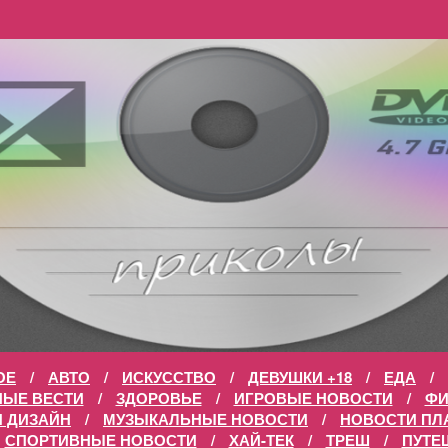
ОЕ
/
АВТО
/
ИСКУССТВО
/
ДЕВУШКИ +18
/
ЕДА
/
НЫЕ ВЕСТИ
/
ЗДОРОВЬЕ
/
ИГРОВЫЕ НОВОСТИ
/
Ф
И ДИЗАЙН
/
МУЗЫКАЛЬНЫЕ НОВОСТИ
/
НОВОСТИ ПЛ
СПОРТИВНЫЕ НОВОСТИ
/
ХАЙ-ТЕК
/
ТРЕШ
/
ПУТЕ