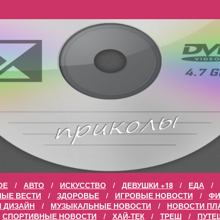
ОЕ
/
АВТО
/
ИСКУССТВО
/
ДЕВУШКИ +18
/
ЕДА
/
НЫЕ ВЕСТИ
/
ЗДОРОВЬЕ
/
ИГРОВЫЕ НОВОСТИ
/
Ф
И ДИЗАЙН
/
МУЗЫКАЛЬНЫЕ НОВОСТИ
/
НОВОСТИ ПЛ
СПОРТИВНЫЕ НОВОСТИ
/
ХАЙ-ТЕК
/
ТРЕШ
/
ПУТЕ