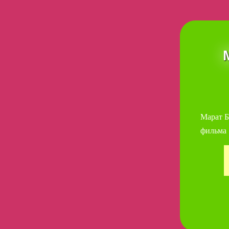
Марат Б
фильма 