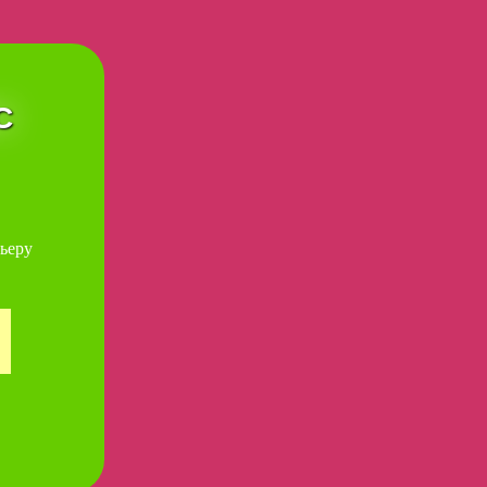
С
ьеру