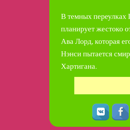
В темных переулках 
планирует жестоко 
Ава Лорд, которая его
Нэнси пытается смир
Хартигана.