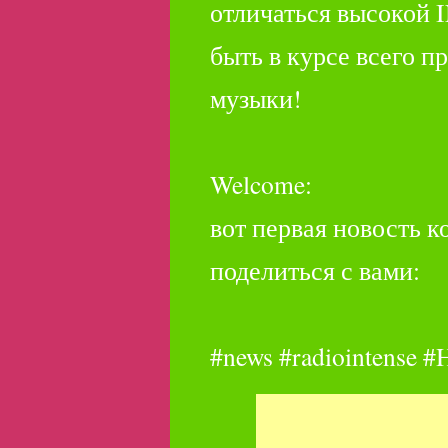
отличаться высокой
быть в курсе всего п
музыки!
Welcome:
вот первая новость к
поделиться с вами:
#news #radiointense 